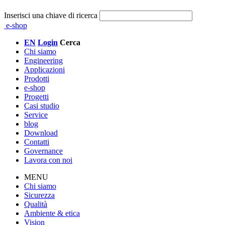
Inserisci una chiave di ricerca
e-shop
EN
Login
Cerca
Chi siamo
Engineering
Applicazioni
Prodotti
e-shop
Progetti
Casi studio
Service
blog
Download
Contatti
Governance
Lavora con noi
MENU
Chi siamo
Sicurezza
Qualità
Ambiente & etica
Vision