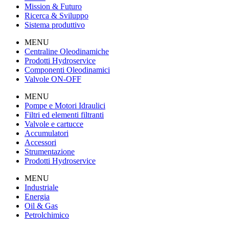
Mission & Futuro
Ricerca & Sviluppo
Sistema produttivo
MENU
Centraline Oleodinamiche
Prodotti Hydroservice
Componenti Oleodinamici
Valvole ON-OFF
MENU
Pompe e Motori Idraulici
Filtri ed elementi filtranti
Valvole e cartucce
Accumulatori
Accessori
Strumentazione
Prodotti Hydroservice
MENU
Industriale
Energia
Oil & Gas
Petrolchimico