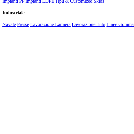
Impianti PP
Impianti LDPE
Hpu & Customized Skids
Industriale
Navale
Presse
Lavorazione Lamiera
Lavorazione Tubi
Linee Gomma/