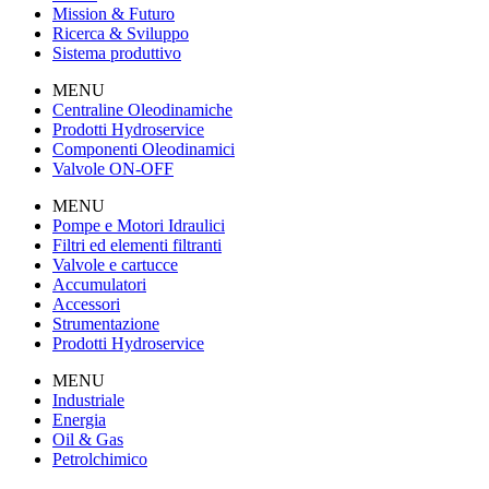
Mission & Futuro
Ricerca & Sviluppo
Sistema produttivo
MENU
Centraline Oleodinamiche
Prodotti Hydroservice
Componenti Oleodinamici
Valvole ON-OFF
MENU
Pompe e Motori Idraulici
Filtri ed elementi filtranti
Valvole e cartucce
Accumulatori
Accessori
Strumentazione
Prodotti Hydroservice
MENU
Industriale
Energia
Oil & Gas
Petrolchimico