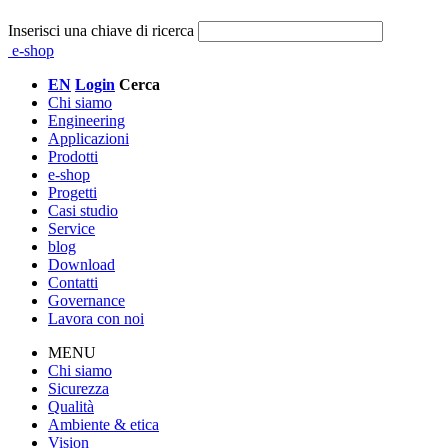
Inserisci una chiave di ricerca
e-shop
EN
Login
Cerca
Chi siamo
Engineering
Applicazioni
Prodotti
e-shop
Progetti
Casi studio
Service
blog
Download
Contatti
Governance
Lavora con noi
MENU
Chi siamo
Sicurezza
Qualità
Ambiente & etica
Vision