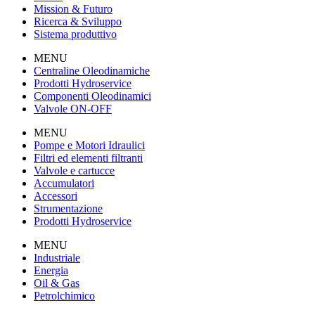
Mission & Futuro
Ricerca & Sviluppo
Sistema produttivo
MENU
Centraline Oleodinamiche
Prodotti Hydroservice
Componenti Oleodinamici
Valvole ON-OFF
MENU
Pompe e Motori Idraulici
Filtri ed elementi filtranti
Valvole e cartucce
Accumulatori
Accessori
Strumentazione
Prodotti Hydroservice
MENU
Industriale
Energia
Oil & Gas
Petrolchimico