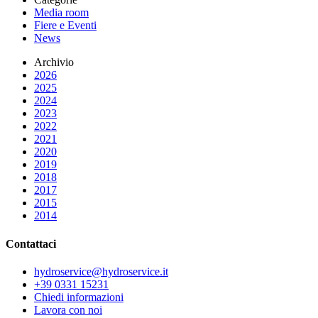
Media room
Fiere e Eventi
News
Archivio
2026
2025
2024
2023
2022
2021
2020
2019
2018
2017
2015
2014
Contattaci
hydroservice@hydroservice.it
+39 0331 15231
Chiedi informazioni
Lavora con noi