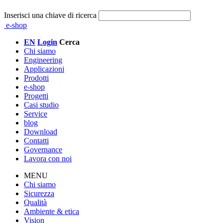
Inserisci una chiave di ricerca
e-shop
EN
Login
Cerca
Chi siamo
Engineering
Applicazioni
Prodotti
e-shop
Progetti
Casi studio
Service
blog
Download
Contatti
Governance
Lavora con noi
MENU
Chi siamo
Sicurezza
Qualità
Ambiente & etica
Vision