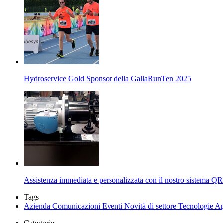
Hydroservice Gold Sponsor della GallaRunTen 2025
Assistenza immediata e personalizzata con il nostro sistema Q
Tags
Azienda
Comunicazioni
Eventi
Novità di settore
Tecnologie
Ap
Categorie