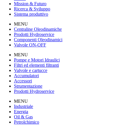
Mission & Futuro
Ricerca & Sviluppo
Sistema produttivo
MENU
Centraline Oleodinamiche
Prodotti Hydroservice
Componenti Oleodinamici
Valvole ON-OFF
MENU
Pompe e Motori Idraulici
Filtri ed elementi filtranti
Valvole e cartucce
Accumulatori
Accessori
Strumentazione
Prodotti Hydroservice
MENU
Industriale
Energia
Oil & Gas
Petrolchimico