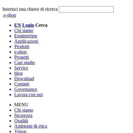
Inserisci una chiave di ricerca
e-shop
EN
Login
Cerca
Chi siamo
Engineering
Applicazioni
Prodotti
e-shop
Progetti
Casi studio
Service
blog
Download
Contatti
Governance
Lavora con noi
MENU
Chi siamo
Sicurezza
Qualità
Ambiente & etica
Vision