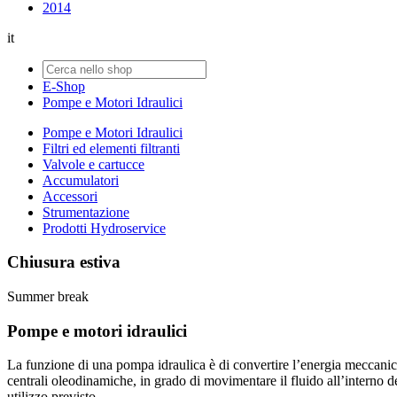
2014
it
E-Shop
Pompe e Motori Idraulici
Pompe e Motori Idraulici
Filtri ed elementi filtranti
Valvole e cartucce
Accumulatori
Accessori
Strumentazione
Prodotti Hydroservice
Chiusura estiva
Summer break
Pompe e motori idraulici
La funzione di una pompa idraulica è di convertire l’energia meccanica 
centrali oleodinamiche, in grado di movimentare il fluido all’interno de
utilizzo previsto.