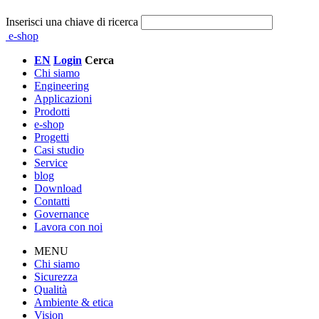
Inserisci una chiave di ricerca
e-shop
EN
Login
Cerca
Chi siamo
Engineering
Applicazioni
Prodotti
e-shop
Progetti
Casi studio
Service
blog
Download
Contatti
Governance
Lavora con noi
MENU
Chi siamo
Sicurezza
Qualità
Ambiente & etica
Vision