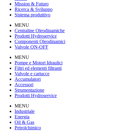
Mission & Futuro
Ricerca & Sviluppo
Sistema produttivo
MENU
Centraline Oleodinamiche
Prodotti Hydroservice
Componenti Oleodinamici
Valvole ON-OFF
MENU
Pompe e Motori Idraulici
Filtri ed elementi filtranti
Valvole e cartucce
Accumulatori
Accessori
Strumentazione
Prodotti Hydroservice
MENU
Industriale
Energia
Oil & Gas
Petrolchimico