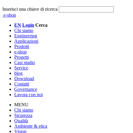
Inserisci una chiave di ricerca
e-shop
EN
Login
Cerca
Chi siamo
Engineering
Applicazioni
Prodotti
e-shop
Progetti
Casi studio
Service
blog
Download
Contatti
Governance
Lavora con noi
MENU
Chi siamo
Sicurezza
Qualità
Ambiente & etica
Vision