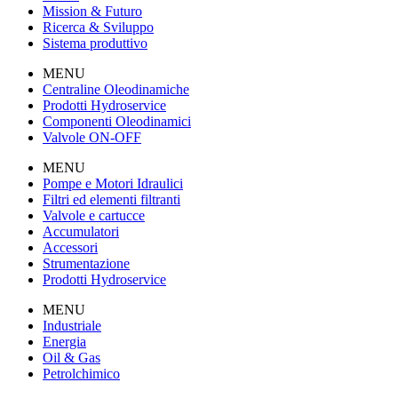
Mission & Futuro
Ricerca & Sviluppo
Sistema produttivo
MENU
Centraline Oleodinamiche
Prodotti Hydroservice
Componenti Oleodinamici
Valvole ON-OFF
MENU
Pompe e Motori Idraulici
Filtri ed elementi filtranti
Valvole e cartucce
Accumulatori
Accessori
Strumentazione
Prodotti Hydroservice
MENU
Industriale
Energia
Oil & Gas
Petrolchimico