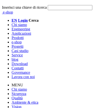
Inserisci una chiave di ricerca
e-shop
EN
Login
Cerca
Chi siamo
Engineering
Applicazioni
Prodotti
e-shop
Progetti
Casi studio
Service
blog
Download
Contatti
Governance
Lavora con noi
MENU
Chi siamo
Sicurezza
Qualità
Ambiente & etica
Vision