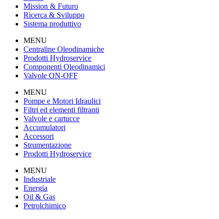
Mission & Futuro
Ricerca & Sviluppo
Sistema produttivo
MENU
Centraline Oleodinamiche
Prodotti Hydroservice
Componenti Oleodinamici
Valvole ON-OFF
MENU
Pompe e Motori Idraulici
Filtri ed elementi filtranti
Valvole e cartucce
Accumulatori
Accessori
Strumentazione
Prodotti Hydroservice
MENU
Industriale
Energia
Oil & Gas
Petrolchimico