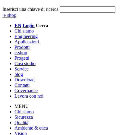
Inserisci una chiave di ricerca
e-shop
EN
Login
Cerca
Chi siamo
Engineering
Applicazioni
Prodotti
e-shop
Progetti
Casi studio
Service
blog
Download
Contatti
Governance
Lavora con noi
MENU
Chi siamo
Sicurezza
Qualità
Ambiente & etica
Vision