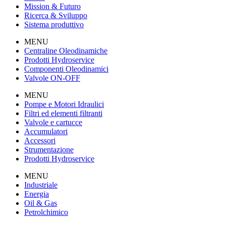
Mission & Futuro
Ricerca & Sviluppo
Sistema produttivo
MENU
Centraline Oleodinamiche
Prodotti Hydroservice
Componenti Oleodinamici
Valvole ON-OFF
MENU
Pompe e Motori Idraulici
Filtri ed elementi filtranti
Valvole e cartucce
Accumulatori
Accessori
Strumentazione
Prodotti Hydroservice
MENU
Industriale
Energia
Oil & Gas
Petrolchimico