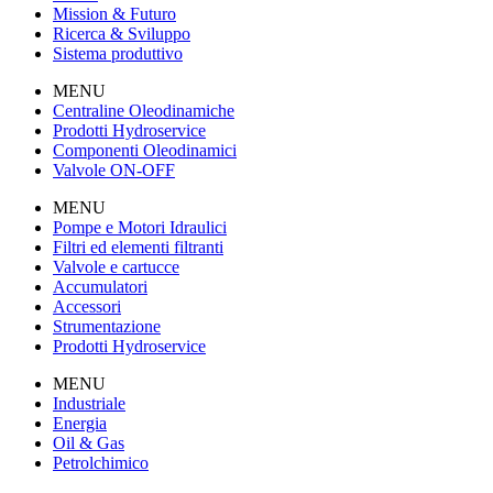
Mission & Futuro
Ricerca & Sviluppo
Sistema produttivo
MENU
Centraline Oleodinamiche
Prodotti Hydroservice
Componenti Oleodinamici
Valvole ON-OFF
MENU
Pompe e Motori Idraulici
Filtri ed elementi filtranti
Valvole e cartucce
Accumulatori
Accessori
Strumentazione
Prodotti Hydroservice
MENU
Industriale
Energia
Oil & Gas
Petrolchimico