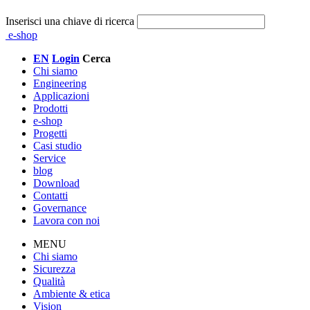
Inserisci una chiave di ricerca
e-shop
EN
Login
Cerca
Chi siamo
Engineering
Applicazioni
Prodotti
e-shop
Progetti
Casi studio
Service
blog
Download
Contatti
Governance
Lavora con noi
MENU
Chi siamo
Sicurezza
Qualità
Ambiente & etica
Vision