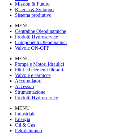
Mission & Futuro
Ricerca & Sviluppo
Sistema produttivo
MENU
Centraline Oleodinamiche
Prodotti Hydroservice
Componenti Oleodinamici
Valvole ON-OFF
MENU
Pompe e Motori Idraulici
Filtri ed elementi filtranti
Valvole e cartucce
Accumulatori
Accessori
Strumentazione
Prodotti Hydroservice
MENU
Industriale
Energia
Oil & Gas
Petrolchimico