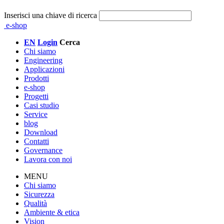
Inserisci una chiave di ricerca
e-shop
EN
Login
Cerca
Chi siamo
Engineering
Applicazioni
Prodotti
e-shop
Progetti
Casi studio
Service
blog
Download
Contatti
Governance
Lavora con noi
MENU
Chi siamo
Sicurezza
Qualità
Ambiente & etica
Vision