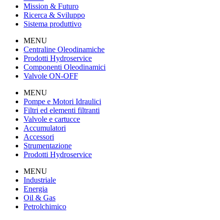
Mission & Futuro
Ricerca & Sviluppo
Sistema produttivo
MENU
Centraline Oleodinamiche
Prodotti Hydroservice
Componenti Oleodinamici
Valvole ON-OFF
MENU
Pompe e Motori Idraulici
Filtri ed elementi filtranti
Valvole e cartucce
Accumulatori
Accessori
Strumentazione
Prodotti Hydroservice
MENU
Industriale
Energia
Oil & Gas
Petrolchimico