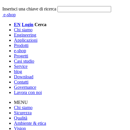
Inserisci una chiave di ricerca
e-shop
EN
Login
Cerca
Chi siamo
Engineering
Applicazioni
Prodotti
e-shop
Progetti
Casi studio
Service
blog
Download
Contatti
Governance
Lavora con noi
MENU
Chi siamo
Sicurezza
Qualità
Ambiente & etica
Vision