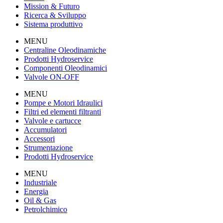
Mission & Futuro
Ricerca & Sviluppo
Sistema produttivo
MENU
Centraline Oleodinamiche
Prodotti Hydroservice
Componenti Oleodinamici
Valvole ON-OFF
MENU
Pompe e Motori Idraulici
Filtri ed elementi filtranti
Valvole e cartucce
Accumulatori
Accessori
Strumentazione
Prodotti Hydroservice
MENU
Industriale
Energia
Oil & Gas
Petrolchimico