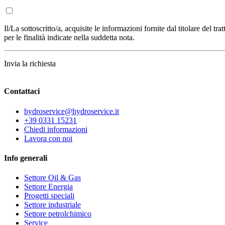
Il/La sottoscritto/a, acquisite le informazioni fornite dal titolare del t
per le finalità indicate nella suddetta nota.
Invia la richiesta
Contattaci
hydroservice@hydroservice.it
+39 0331 15231
Chiedi informazioni
Lavora con noi
Info generali
Settore Oil & Gas
Settore Energia
Progetti speciali
Settore industriale
Settore petrolchimico
Service