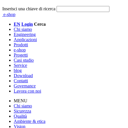
Inserisci una chiave di ricerca
e-shop
EN
Login
Cerca
Chi siamo
Engineering
Applicazioni
Prodotti
e-shop
Progetti
Casi studio
Service
blog
Download
Contatti
Governance
Lavora con noi
MENU
Chi siamo
Sicurezza
Qualità
Ambiente & etica
Vision