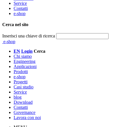
Service
Contatti
e-shop
Cerca nel sito
Inserisci una chiave di ricerca
e-shop
EN
Login
Cerca
Chi siamo
Engineering
Applicazioni
Prodotti
e-shop
Progetti
Casi studio
Service
blog
Download
Contatti
Governance
Lavora con noi