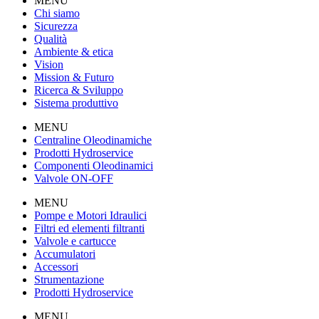
MENU
Chi siamo
Sicurezza
Qualità
Ambiente & etica
Vision
Mission & Futuro
Ricerca & Sviluppo
Sistema produttivo
MENU
Centraline Oleodinamiche
Prodotti Hydroservice
Componenti Oleodinamici
Valvole ON-OFF
MENU
Pompe e Motori Idraulici
Filtri ed elementi filtranti
Valvole e cartucce
Accumulatori
Accessori
Strumentazione
Prodotti Hydroservice
MENU