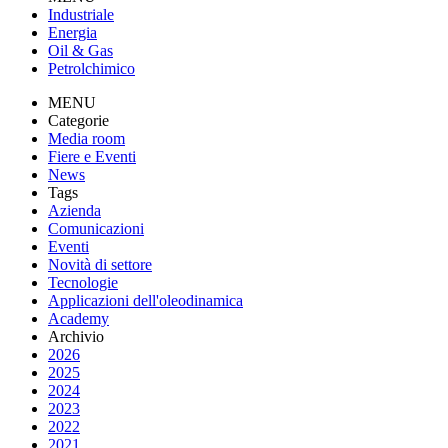
Industriale
Energia
Oil & Gas
Petrolchimico
MENU
Categorie
Media room
Fiere e Eventi
News
Tags
Azienda
Comunicazioni
Eventi
Novità di settore
Tecnologie
Applicazioni dell'oleodinamica
Academy
Archivio
2026
2025
2024
2023
2022
2021