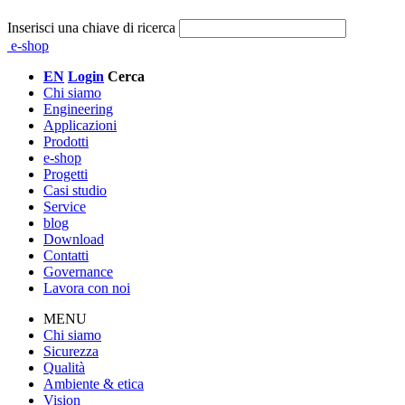
Inserisci una chiave di ricerca
e-shop
EN
Login
Cerca
Chi siamo
Engineering
Applicazioni
Prodotti
e-shop
Progetti
Casi studio
Service
blog
Download
Contatti
Governance
Lavora con noi
MENU
Chi siamo
Sicurezza
Qualità
Ambiente & etica
Vision