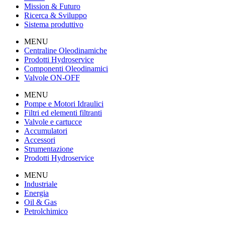
Mission & Futuro
Ricerca & Sviluppo
Sistema produttivo
MENU
Centraline Oleodinamiche
Prodotti Hydroservice
Componenti Oleodinamici
Valvole ON-OFF
MENU
Pompe e Motori Idraulici
Filtri ed elementi filtranti
Valvole e cartucce
Accumulatori
Accessori
Strumentazione
Prodotti Hydroservice
MENU
Industriale
Energia
Oil & Gas
Petrolchimico